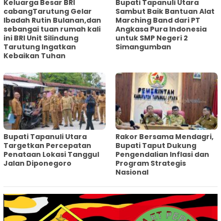
Keluarga Besar BRI
Bupati Tapanuli Utara
cabangTarutung Gelar
Sambut Baik Bantuan Alat
Ibadah Rutin Bulanan,dan
Marching Band dari PT
sebangai tuan rumah kali
Angkasa Pura Indonesia
ini BRI Unit Silindung
untuk SMP Negeri 2
Tarutung Ingatkan
Simangumban
Kebaikan Tuhan
‎Bupati Tapanuli Utara
Rakor Bersama Mendagri,
Targetkan Percepatan
Bupati Taput Dukung
Penataan Lokasi Tanggul
Pengendalian Inflasi dan
Jalan Diponegoro
Program Strategis
Nasional‎