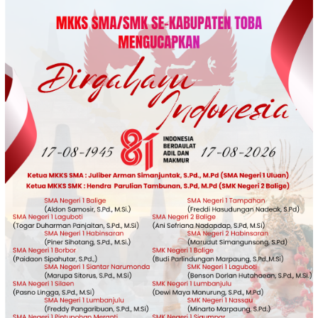
Loncat
ke
konten