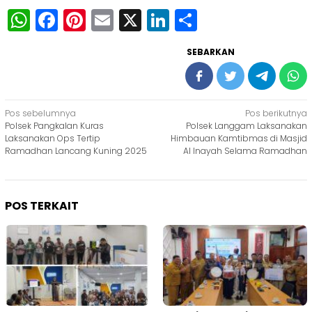
WhatsApp
Facebook
Pinterest
Email
X
LinkedIn
Share
SEBARKAN
Navigasi
Pos sebelumnya
Pos berikutnya
Polsek Pangkalan Kuras
Polsek Langgam Laksanakan
pos
Laksanakan Ops Tertip
Himbauan Kamtibmas di Masjid
Ramadhan Lancang Kuning 2025
Al Inayah Selama Ramadhan
POS TERKAIT