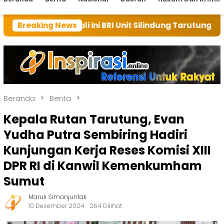
i ini BRI Unit Silindung Tarutung Ingatkan Kebaikan T
Breaking News
Beranda
Berita
Kepala Rutan Tarutung, Evan
Yudha Putra Sembiring Hadiri
Kunjungan Kerja Reses Komisi XIII
DPR RI di Kanwil Kemenkumham
Sumut
Maruli Simanjuntak
10 Desember 2024
264 Dilihat