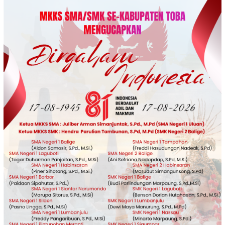
Loncat
ke
konten