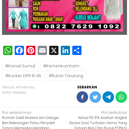
WhatsApp
Facebook
Pinterest
Email
X
LinkedIn
Share
#Kanwil Sumut
#Kemenkumham
#Kunker DPR RI XIII
#Rutan Tarutung
Penulis: API Manalu
SEBARKAN
Editor: Redaksi
Navigasi
Pos sebelumnya
Pos berikutnya
Rumah Sakit Mutiara Aini Diduga
Ketua PD IPA Asahan Angkat
pos
Beri Keterangan Palsu Penyakit
Bicara Soal Tuntutan Demo Yang
Tanpa Memeriksa Keadaan
Diduga Beri Citra Buruk PTPN IV