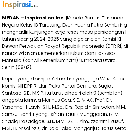
MEDAN – Inspirasi.online ||
Kepala Rumah Tahanan
Negara Kelas IIB Tarutung, Evan Yudha Putra Sembiring
menghadiri kunjungan kerja reses masa persidangan I
tahun sidang 2024-2025 yang digelar oleh Komisi XIII
Dewan Perwakilan Rakyat Republik Indonesia (DPR RI) di
Kantor Wilayah Kementerian Hukum dan Hak Asasi
Manusia (Kanwil Kemenkumham) Sumatera Utara,
Senin (09/12).
Rapat yang dipimpin Ketua Tim yang juga Wakil Ketua
Komisi XIII DPR RI dari Fraksi Partai Gerindra, Sugiat
Santoso, S.E., M.S.P. itu turut dihadiri oleh 9 (sembilan)
anggota lainnya Marinus Gea, S.E., M.AK., Prof. Dr.
Yasonna H. Laoly, S.H., M.Sc., Drs. Rapidin Simbolon, M.M.,
Samsul Bahri Tiyong, Isfhan Taufik Munggaran, IR. M.
Shadiq Pasadigoe, S.H., M.M, DR. H. Almuzzammil Yusuf,
M.Si., H. Arisal Azis, dr. Raja Faisal Manganju Sitorus serta