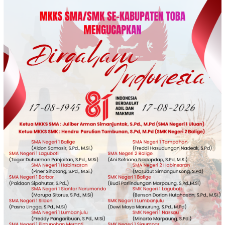
Loncat
ke
konten