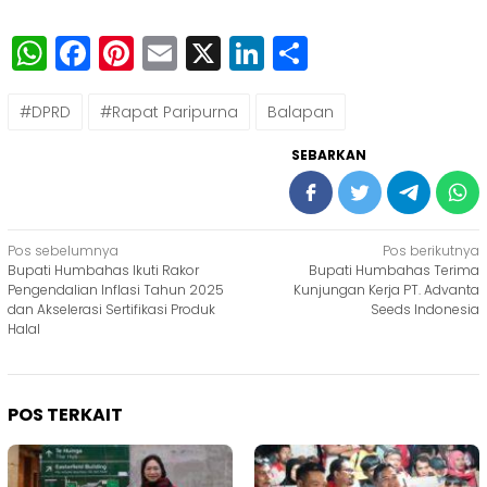
WhatsApp
Facebook
Pinterest
Email
X
LinkedIn
Share
#DPRD
#Rapat Paripurna
Balapan
SEBARKAN
Navigasi
Pos sebelumnya
Pos berikutnya
Bupati Humbahas Ikuti Rakor
Bupati Humbahas Terima
pos
Pengendalian Inflasi Tahun 2025
Kunjungan Kerja PT. Advanta
dan Akselerasi Sertifikasi Produk
Seeds Indonesia
Halal
POS TERKAIT