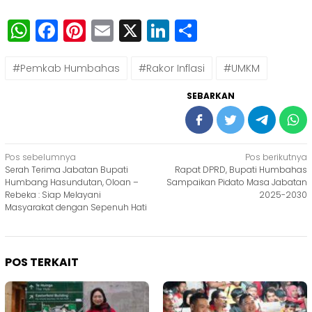
WhatsApp
Facebook
Pinterest
Email
X
LinkedIn
Share
#Pemkab Humbahas
#Rakor Inflasi
#UMKM
SEBARKAN
Navigasi
Pos sebelumnya
Pos berikutnya
Serah Terima Jabatan Bupati
Rapat DPRD, Bupati Humbahas
pos
Humbang Hasundutan, Oloan –
Sampaikan Pidato Masa Jabatan
Rebeka : Siap Melayani
2025-2030
Masyarakat dengan Sepenuh Hati
POS TERKAIT