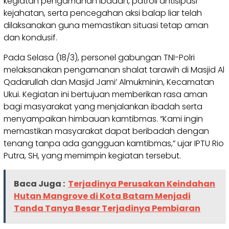
kegiatan pengamanan ibadah, patroli antisipasi
kejahatan, serta pencegahan aksi balap liar telah
dilaksanakan guna memastikan situasi tetap aman
dan kondusif.
Pada Selasa (18/3), personel gabungan TNI-Polri
melaksanakan pengamanan shalat tarawih di Masjid Al
Qadarullah dan Masjid Jami’ Almukminin, Kecamatan
Ukui. Kegiatan ini bertujuan memberikan rasa aman
bagi masyarakat yang menjalankan ibadah serta
menyampaikan himbauan kamtibmas. “Kami ingin
memastikan masyarakat dapat beribadah dengan
tenang tanpa ada gangguan kamtibmas,” ujar IPTU Rio
Putra, SH, yang memimpin kegiatan tersebut.
Baca Juga :
Terjadinya Perusakan Keindahan
Hutan Mangrove di Kota Batam Menjadi
Tanda Tanya Besar Terjadinya Pembiaran