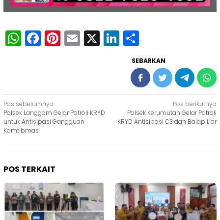
WhatsApp
Facebook
Pinterest
Email
X
LinkedIn
Share
SEBARKAN
Navigasi
Pos sebelumnya
Pos berikutnya
Polsek Langgam Gelar Patroli KRYD
Polsek Kerumutan Gelar Patroli
pos
untuk Antisipasi Gangguan
KRYD Antisipasi C3 dan Balap Liar
Kamtibmas
POS TERKAIT