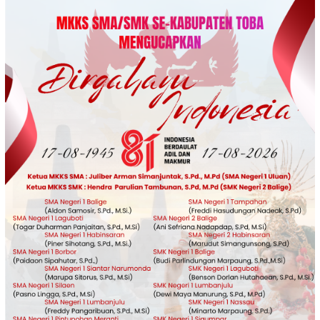
Loncat
ke
konten