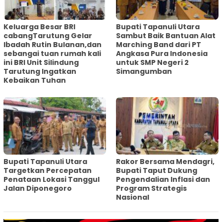
Keluarga Besar BRI
Bupati Tapanuli Utara
cabangTarutung Gelar
Sambut Baik Bantuan Alat
Ibadah Rutin Bulanan,dan
Marching Band dari PT
sebangai tuan rumah kali
Angkasa Pura Indonesia
ini BRI Unit Silindung
untuk SMP Negeri 2
Tarutung Ingatkan
Simangumban
Kebaikan Tuhan
‎Bupati Tapanuli Utara
Rakor Bersama Mendagri,
Targetkan Percepatan
Bupati Taput Dukung
Penataan Lokasi Tanggul
Pengendalian Inflasi dan
Jalan Diponegoro
Program Strategis
Nasional‎