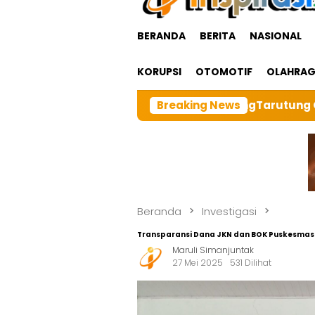
BERANDA
BERITA
NASIONAL
KORUPSI
OTOMOTIF
OLAHRA
 Besar BRI cabangTarutung Gelar Ibadah Rutin Bulanan,
Breaking News
Beranda
Investigasi
Transparansi Dana JKN dan BOK Puskesmas Pa
Maruli Simanjuntak
27 Mei 2025
531 Dilihat