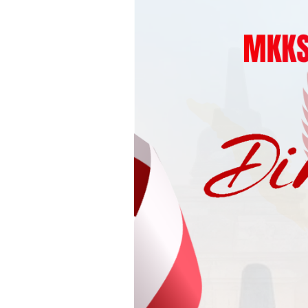
Loncat
ke
konten