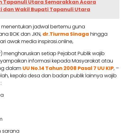
 Tapanuli Utara Semarakkan Acara
i dan Wakil Bupati Tapanuli Utara
uk menentukan jadwal bertemu guna
ana BOK dan JKN,
dr.Tiurma Sinaga
hingga
ari awak media inspirasi.online,
IP) mengharuskan setiap Pejabat Publik wajib
yampaikan informasi kepada Masyarakat atau
ng dalam
UU No.14 Tahun 2008 Pasal 7 UU KIP
, –
lah, kepala desa dan badan publik lainnya wajib
:
ja
m
an sarana