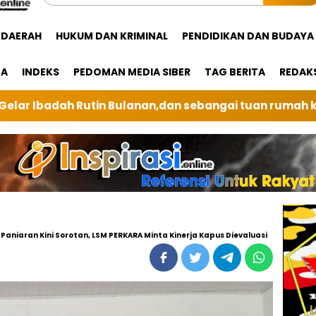
DAERAH
HUKUM DAN KRIMINAL
PENDIDIKAN DAN BUDAYA
GA
INDEKS
PEDOMAN MEDIA SIBER
TAG BERITA
REDAK
dan sebangai tuan rumah kali ini BRI Unit Silindung T
niaran Kini Sorotan, LSM PERKARA Minta Kinerja Kapus Dievaluasi