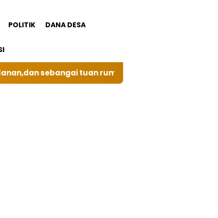
POLITIK
DANA DESA
SI
kali ini BRI Unit Silindung Tarutung Ingatkan Kebaika