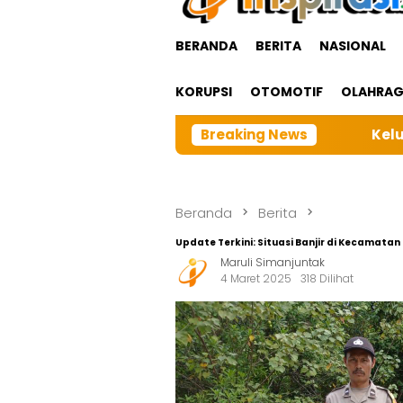
BERANDA
BERITA
NASIONAL
KORUPSI
OTOMOTIF
OLAHRA
Keluarga Besar BRI cabangTarutung
Breaking News
Beranda
Berita
Update Terkini: Situasi Banjir di Kecamata
Maruli Simanjuntak
4 Maret 2025
318 Dilihat