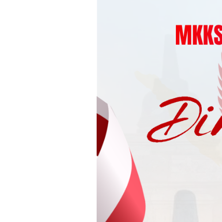
Loncat
ke
konten