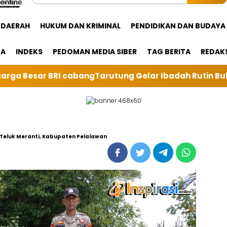
DAERAH
HUKUM DAN KRIMINAL
PENDIDIKAN DAN BUDAYA
GA
INDEKS
PEDOMAN MEDIA SIBER
TAG BERITA
REDAK
 Gelar Ibadah Rutin Bulanan,dan sebangai tuan rumah 
n Teluk Meranti, Kabupaten Pelalawan