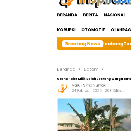
BERANDA
BERITA
NASIONAL
KORUPSI
OTOMOTIF
OLAHRA
 Besar BRI cabangTarutung Gelar Ibadah Rutin Bulanan
Breaking News
Beranda
Batam
Usaha Palet Milik Salah Seorang Warga Batu
Maruli Simanjuntak
24 Februari 2025
208 Dilihat