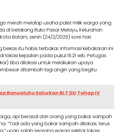
jago merah melalap usaha palet milik warga yang
 di belakang Ruko Pasar Melayu, Kelurahan
ota Batam, senin (24/2/2025) sore hari.
ekas itu habis terbakar, Informasi kebakaran ini
 lokasi kejadian pada pukul 15:21 wib. Petugas
r) tiba dilokasi untuk melakukan upaya
besar ditambah lagi angin yang begitu
sa Banualuhu Salurkan BLT DD Tahap IV
arga, api berasal dari orang yang bakar sampah
aha. “Tadi ada yang bakar sampah dilokasi, terus
,” ucap salah seorang warga sekitar lokasi