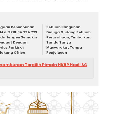
ugaan Penimbunan
Sebuah Bangunan
M di SPBU 14.294.723
Diduga Gudang Sebuah
da Jerigen Semakin
Perusahaan, Timbulkan
enguat Dengan
Tanda Tanya
dus Parkir di
Masyarakat Tanpa
lakang Office
Penjelasan
inambunan Terpilih Pimpin HKBP Hasil SG