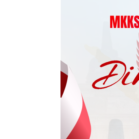
Loncat
ke
konten