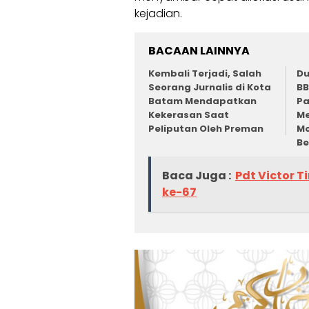
kejadian.
BACAAN LAINNYA
Kembali Terjadi, Salah
D
Seorang Jurnalis di Kota
BB
Batam Mendapatkan
Pa
Kekerasan Saat
M
Peliputan Oleh Preman
Mo
Be
Baca Juga :
Pdt Victor T
ke-67