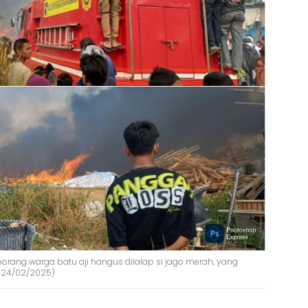
orang warga batu aji hangus dilalap si jago merah, yang
(24/02/2025)