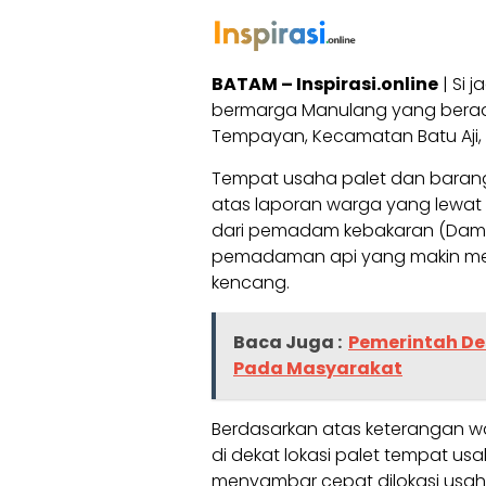
BATAM – Inspirasi.online
| Si 
bermarga Manulang yang berada
Tempayan, Kecamatan Batu Aji, K
Tempat usaha palet dan barang b
atas laporan warga yang lewat di
dari pemadam kebakaran (Damka
pemadaman api yang makin mem
kencang.
Baca Juga :
Pemerintah De
Pada Masyarakat
Berdasarkan atas keterangan w
di dekat lokasi palet tempat us
menyambar cepat dilokasi usaha