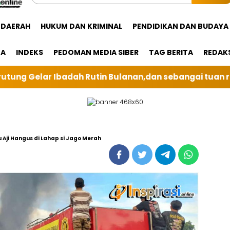
DAERAH
HUKUM DAN KRIMINAL
PENDIDIKAN DAN BUDAYA
GA
INDEKS
PEDOMAN MEDIA SIBER
TAG BERITA
REDAK
,dan sebangai tuan rumah kali ini BRI Unit Silindung 
 Aji Hangus di Lahap si Jago Merah