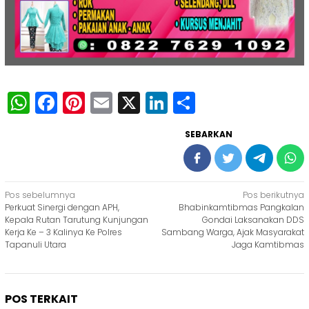
WhatsApp
Facebook
Pinterest
Email
X
LinkedIn
Share
SEBARKAN
Navigasi
Pos sebelumnya
Pos berikutnya
Perkuat Sinergi dengan APH,
Bhabinkamtibmas Pangkalan
pos
Kepala Rutan Tarutung Kunjungan
Gondai Laksanakan DDS
Kerja Ke – 3 Kalinya Ke Polres
Sambang Warga, Ajak Masyarakat
Tapanuli Utara
Jaga Kamtibmas
POS TERKAIT