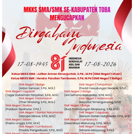
Loncat
ke
konten