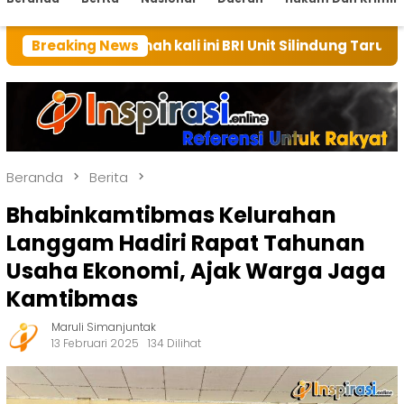
umah kali ini BRI Unit Silindung Tarutung Ingatkan Ke
Breaking News
Beranda
Berita
Bhabinkamtibmas Kelurahan
Langgam Hadiri Rapat Tahunan
Usaha Ekonomi, Ajak Warga Jaga
Kamtibmas
Maruli Simanjuntak
13 Februari 2025
134 Dilihat