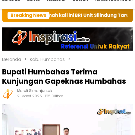
rumah kali ini BRI Unit Silindung Tarutung Ingatkan 
Breaking News
Beranda
Kab. Humbahas
Bupati Humbahas Terima
Kunjungan Gapeknas Humbahas
Maruli Simanjuntak
21 Maret 2025
125 Dilihat