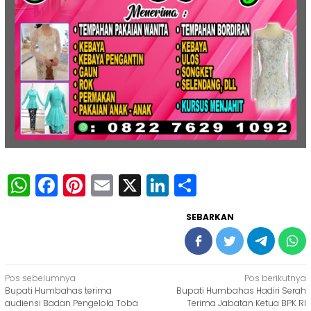
WhatsApp
Facebook
Pinterest
Email
X
LinkedIn
Share
SEBARKAN
Navigasi
Pos sebelumnya
Pos berikutnya
Bupati Humbahas terima
Bupati Humbahas Hadiri Serah
pos
audiensi Badan Pengelola Toba
Terima Jabatan Ketua BPK RI