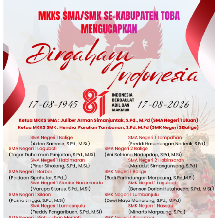
Loncat
ke
konten