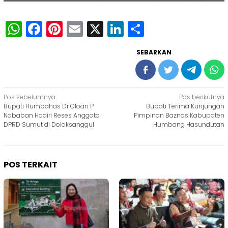
WhatsApp
Facebook
Pinterest
Email
X
LinkedIn
Share
SEBARKAN
Navigasi
Pos sebelumnya
Pos berikutnya
Bupati Humbahas Dr Oloan P
Bupati Terima Kunjungan
pos
Nababan Hadiri Reses Anggota
Pimpinan Baznas Kabupaten
DPRD Sumut di Doloksanggul
Humbang Hasundutan
POS TERKAIT