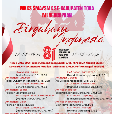
Loncat
ke
konten