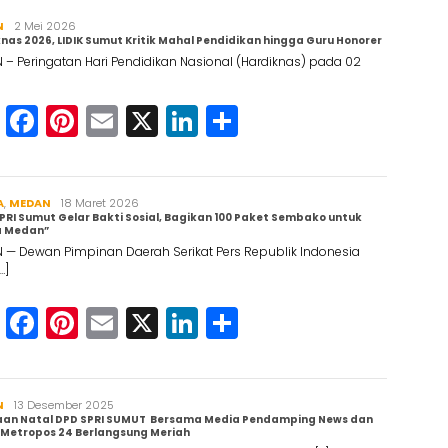
N
Redaksi
2 Mei 2026
nas 2026, LIDIK Sumut Kritik Mahal Pendidikan hingga Guru Honorer
– Peringatan Hari Pendidikan Nasional (Hardiknas) pada 02
WhatsApp
Facebook
Pinterest
Email
X
LinkedIn
Share
A
,
MEDAN
Redaksi
18 Maret 2026
PRI Sumut Gelar Bakti Sosial, Bagikan 100 Paket Sembako untuk
 Medan”
 — Dewan Pimpinan Daerah Serikat Pers Republik Indonesia
…]
WhatsApp
Facebook
Pinterest
Email
X
LinkedIn
Share
N
Maruli
13 Desember 2025
aan Natal DPD SPRI SUMUT Bersama Media Pendamping News dan
Simanjuntak
Metropos 24 Berlangsung Meriah