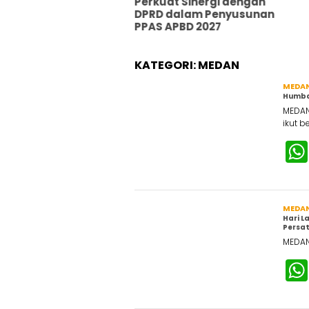
sintan Silangkitang,
Perkuat Sinergi dengan
rkuat Dukungan bagi
DPRD dalam Penyusunan
ktor Pertanian
PPAS APBD 2027
KATEGORI:
MEDAN
MEDA
Humba
MEDAN
ikut b
MEDA
Hari L
Persa
MEDAN 