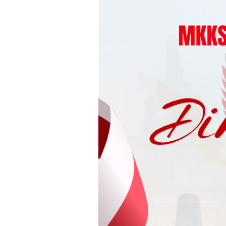
Loncat
ke
konten