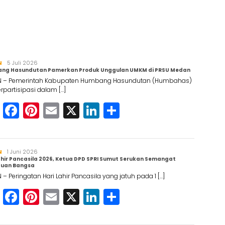
N
Redaksi
5 Juli 2026
ng Hasundutan Pamerkan Produk Unggulan UMKM di PRSU Medan
 – Pemerintah Kabupaten Humbang Hasundutan (Humbahas)
erpartisipasi dalam […]
WhatsApp
Facebook
Pinterest
Email
X
LinkedIn
Share
N
Redaksi
1 Juni 2026
ahir Pancasila 2026, Ketua DPD SPRI Sumut Serukan Semangat
tuan Bangsa
– Peringatan Hari Lahir Pancasila yang jatuh pada 1 […]
WhatsApp
Facebook
Pinterest
Email
X
LinkedIn
Share