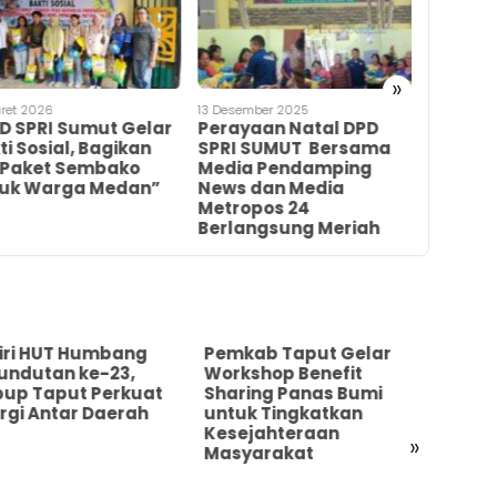
»
aret 2026
13 Desember 2025
11 Desembe
D SPRI Sumut Gelar
Perayaan Natal DPD
Aksi K
ti Sosial, Bagikan
SPRI SUMUT Bersama
Mahasi
 Paket Sembako
Media Pendamping
Battut
uk Warga Medan”
News dan Media
Metropos 24
Berlangsung Meriah
iri HUT Humbang
Pemkab Taput Gelar
Pemk
undutan ke-23,
Workshop Benefit
Tim S
up Taput Perkuat
Sharing Panas Bumi
Perce
rgi Antar Daerah
untuk Tingkatkan
dan R
Kesejahteraan
Pasc
»
Masyarakat