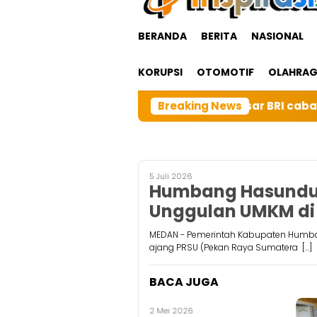
BERANDA
BERITA
NASIONAL
KORUPSI
OTOMOTIF
OLAHRA
Keluarga Besar BRI cabangTarutung Gelar Ibadah Rut
Breaking News
5 Juli 2026
Humbang Hasundu
Unggulan UMKM di
MEDAN - Pemerintah Kabupaten Humba
ajang PRSU (Pekan Raya Sumatera […]
BACA JUGA
1 Juni 2026
2 Mei 2026