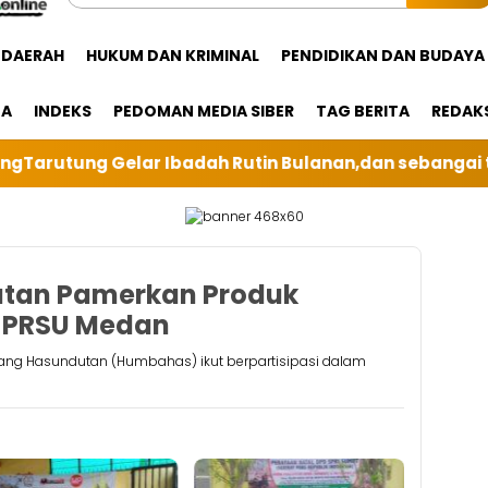
DAERAH
HUKUM DAN KRIMINAL
PENDIDIKAN DAN BUDAYA
GA
INDEKS
PEDOMAN MEDIA SIBER
TAG BERITA
REDAK
in Bulanan,dan sebangai tuan rumah kali ini BRI Unit 
tan Pamerkan Produk
 PRSU Medan
ng Hasundutan (Humbahas) ikut berpartisipasi dalam