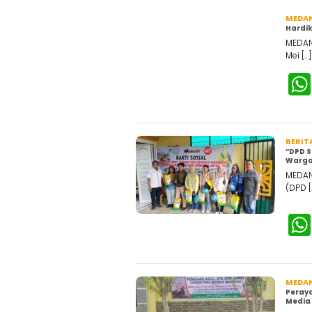
MEDA
Hardik
MEDAN 
Mei […]
BERIT
“DPD S
Warga
MEDAN
(DPD [
MEDA
Peray
Media 