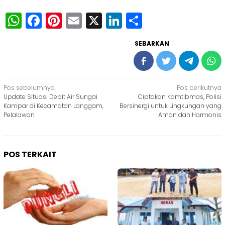
WhatsApp
Facebook
Pinterest
Email
X
LinkedIn
Share
SEBARKAN
Navigasi
Pos sebelumnya
Pos berikutnya
Update Situasi Debit Air Sungai
Ciptakan Kamtibmas, Polisi
pos
Kampar di Kecamatan Langgam,
Bersinergi untuk Lingkungan yang
Pelalawan
Aman dan Harmonis
POS TERKAIT