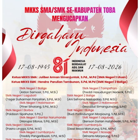
Loncat
ke
konten