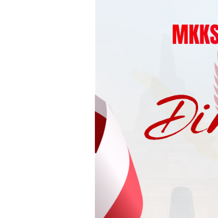
Loncat
ke
konten