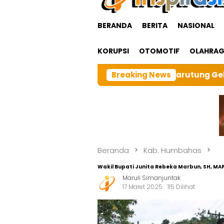
BERANDA
BERITA
NASIONAL
KORUPSI
OTOMOTIF
OLAHRA
 BRI cabangTarutung Gelar Ibadah Rutin Bulanan,dan s
Breaking News
Beranda
Kab. Humbahas
Wakil Bupati Junita Rebeka Marbun, SH, MA
Maruli Simanjuntak
17 Maret 2025
115 Dilihat