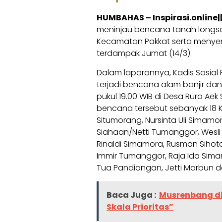
HUMBAHAS – Inspirasi.online|
meninjau bencana tanah longsor
Kecamatan Pakkat serta menye
terdampak Jumat (14/3).
Dalam laporannya, Kadis Sosial
terjadi bencana alam banjir dan
pukul 19.00 WIB di Desa Rura A
bencana tersebut sebanyak 18 
Situmorang, Nursinta Uli Simam
Siahaan/Netti Tumanggor, Wesli
Rinaldi Simamora, Rusman Sihot
Immir Tumanggor, Raja Ida Simam
Tua Pandiangan, Jetti Marbun d
Baca Juga :
Musrenbang d
Skala Prioritas”