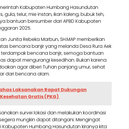
Pemerintah Kabupaten Humbang Hasundutan
 gula, telur, mie instan, ikan kaleng, bubuk teh,
aya bantuan bersumber dari APBD Kabupaten
ggaran 2025.
an Junita Rebeka Marbun, SH.MAP memberikan
 atas bencana banjir yang melanda Desa Rura Aek
 terdampak bencana banjir, semoga bantuan
as dapat mengurangi kesedihan. Bukan karena
ndoakan agar diberi Tuhan panjang umur, sehat
dar dari bencana alam.
has Laksanakan Rapat Dukungan
Kesehatan Gratis (PKG)
sanakan survei lokasi dan melakukan koordinasi
segera mungkin dapat ditangani. Mengingat
di Kabupaten Humbang Hasundutan kiranya kita