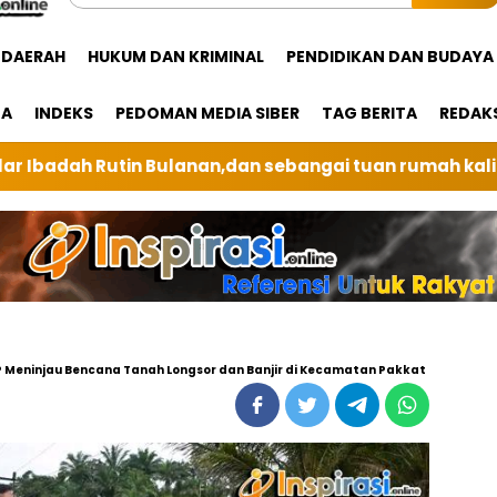
DAERAH
HUKUM DAN KRIMINAL
PENDIDIKAN DAN BUDAYA
GA
INDEKS
PEDOMAN MEDIA SIBER
TAG BERITA
REDAK
ebangai tuan rumah kali ini BRI Unit Silindung Tarutu
P Meninjau Bencana Tanah Longsor dan Banjir di Kecamatan Pakkat